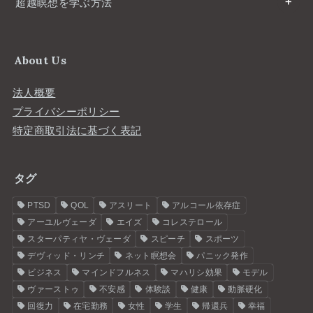
超越瞑想を学ぶ方法
About Us
法人概要
プライバシーポリシー
特定商取引法に基づく表記
タグ
PTSD
QOL
アスリート
アルコール依存症
アーユルヴェーダ
エイズ
コレステロール
スターパティヤ・ヴェーダ
スピーチ
スポーツ
デヴィッド・リンチ
ネット瞑想会
パニック発作
ビジネス
マインドフルネス
マハリシ効果
モデル
ヴァーストゥ
不安感
体験談
健康
動脈硬化
回復力
在宅勤務
女性
学生
帰還兵
幸福