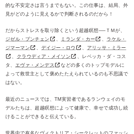
的な不安定さは言うまでもない。この仕事は、結局、外
見がどのように見えるかで判断されるのだから！
だからストレスを取り除くという超越瞑想──ＴＭが、
ジゼル・ブンチェン
、
ミランダ・カー
、
ラケル・
ジマーマン
、
デイジー・ロウ
、
アリッサ・ミラー
、
クラウディア・メイソン
、レベッカ・ダ・コス
タ、
エヴァ・メンデス
などの多くのトップモデルに
よって救世主として褒めたたえられているのも不思議で
はない。
最近のニュースでは、TM実習者であるランウェイのモ
デルたちは、超越瞑想によって健康で、幸せで成功し続
けることができると伝えている。
世界中で有名なヴィクトリア・シークレットのファッシ