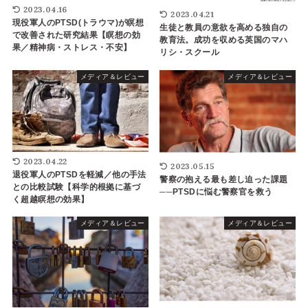
2023.04.16
2023.04.21
現役軍人のPTSD(トラウマ)が瞑想
生徒と教員の意欲を高める独自の
で改善された研究結果【瞑想の効
教育法。成功を収める英国のマハ
果／精神病・ストレス・不安】
リシ・スクール
メディア＆レビュー
メディア＆レビュー
2023.04.22
2023.05.15
退役軍人のPTSDを軽減／他の手法
警察の抱える最も差し迫った課題
との比較試験【科学的根拠に基づ
──PTSDに悩む警察官を救う
く超越瞑想の効果】
メディア＆レビュー
メディア＆レビュー