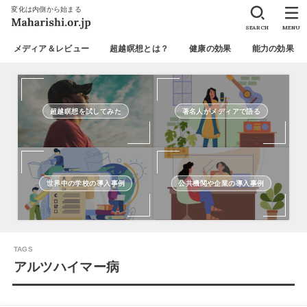
変化は内側から始まる
SEARCH
MENU
メディア＆レビュー
超越瞑想とは？
健康の効果
能力の効果
超越瞑想を試してみた
著名人がメディアで語る
世界中の学校の導入事例
公共機関や企業の導入事例
アルツハイマー病