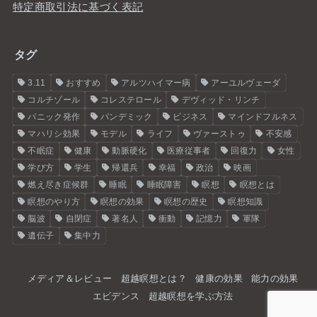
特定商取引法に基づく表記
タグ
3.11
おすすめ
アルツハイマー病
アーユルヴェーダ
コルチゾール
コレステロール
デヴィッド・リンチ
パニック発作
パンデミック
ビジネス
マインドフルネス
マハリシ効果
モデル
ライフ
ヴァーストゥ
不安感
不眠症
健康
動脈硬化
医療従事者
回復力
女性
学び方
学生
帰還兵
幸福
政治
映画
燃え尽き症候群
睡眠
睡眠障害
瞑想
瞑想とは
瞑想のやり方
瞑想の効果
瞑想の歴史
瞑想知識
脳波
自閉症
著名人
衝動
記憶力
軍隊
遺伝子
集中力
メディア＆レビュー
超越瞑想とは？
健康の効果
能力の効果
エビデンス
超越瞑想を学ぶ方法