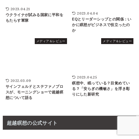
2023.04.21
2023.04.04
ウクライナが試みる国家に平和を
EQとリーダーシップとの関係：い
もたらす軍隊
かに瞑想がビジネスで役立ったの
か
メディア＆レビュー
メディア＆レビュー
2023.04.25
2022.03.09
瞑想中、眠っている？目覚めてい
サインフェルドとステファノプロ
る？「安らぎの機敏さ」を浮き彫
スが、モーニングショーで超越瞑
りにした新研究
想について語る
超越瞑想の公式サイト