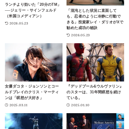
ランチより効いた「20分のTM」
──ジェリー・サインフェルド
「混沌とした状況に直面して
（米国コメディアン）
も、忍者のように冷静に行動で
きる」投資家レイ・ダリオがXで
2026.05.23
勧めた成功の秘訣
2026.05.23
女優ダコタ・ジョンソンとコー
『デッドプール&ウルヴァリン』
ルドプレイのクリス・マーティ
のスターは、31年間瞑想を続け
ンは「瞑想が大好き」
ている。
2025.03.11
2025.01.10