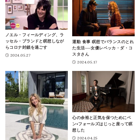
ノエル・フィールディング、ラ
ッセル・ブランドと瞑想しなが
運動 食事 瞑想でバランスのとれ
らコロナ封鎖を過ごす
た生活──女優レベッカ・ダ・コ
スタさん
2024.05.27
2024.05.17
心の余裕と正気を保つためにベ
ン•フォールズはじっと座って瞑
想した
2024.04.25