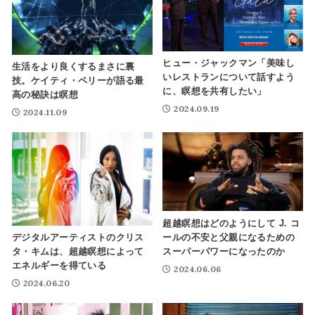
ヒュー・ジャックマン「美味し
生活をより良くするまさに裏
いレストランについて話すよう
技。ケイティ・ペリーが語る最
に、瞑想を共有したい」
高の秘訣は瞑想
2024.09.19
2024.11.09
超越瞑想はどのようにして J. コ
ールの不安と父親になるための
デジタルアーティストのクリス
スーパーパワーになったのか
タ・キムは、超越瞑想によって
エネルギーを得ている
2024.06.06
2024.06.20