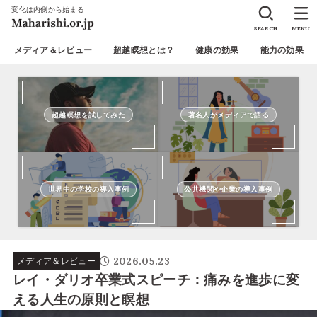
変化は内側から始まる
SEARCH
MENU
メディア＆レビュー
超越瞑想とは？
健康の効果
能力の効果
超越瞑想を試してみた
著名人がメディアで語る
世界中の学校の導入事例
公共機関や企業の導入事例
2026.05.23
メディア＆レビュー
レイ・ダリオ卒業式スピーチ：痛みを進歩に変
える人生の原則と瞑想