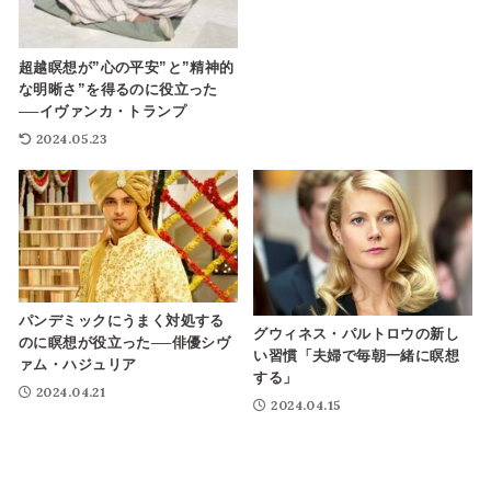
超越瞑想が”心の平安”と”精神的
な明晰さ”を得るのに役立った
──イヴァンカ・トランプ
2024.05.23
パンデミックにうまく対処する
グウィネス・パルトロウの新し
のに瞑想が役立った──俳優シヴ
い習慣「夫婦で毎朝一緒に瞑想
ァム・ハジュリア
する」
2024.04.21
2024.04.15