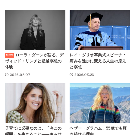
レイ・ダリオ卒業式スピーチ：
ローラ・ダーンが語る、デ
痛みを進歩に変える人生の原則
ヴィッド・リンチと超越瞑想の
と瞑想
体験
2026.05.23
2026.08.07
子育てに必要なのは、「今この
ヘザー・グラハム、55歳でも輝
瞬間」を生きること——キャサ
き続ける理由