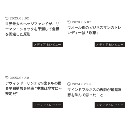
2023.05.02
2023.05.02
世界最大のヘッジファンドが、リ
ウオール街のビジネスマンのトレ
ーマン・ショックを予測して危機
ンディーは「瞑想」
を回避した原則
メディア＆レビュー
メディア＆レビュー
2023.04.30
デヴィッド・リンチが5億ドルの世
2024.02.29
界平和構想を発表 “事態は非常に不
マインドフルネスの教師が超越瞑
安定だ”
想を学んで思ったこと
メディア＆レビュー
メディア＆レビュー