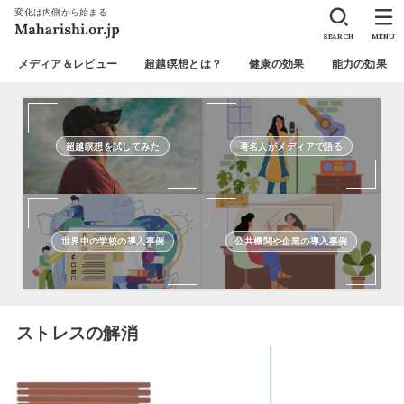
変化は内側から始まる
SEARCH
MENU
メディア＆レビュー
超越瞑想とは？
健康の効果
能力の効果
超越瞑想を試してみた
著名人がメディアで語る
世界中の学校の導入事例
公共機関や企業の導入事例
ストレスの解消