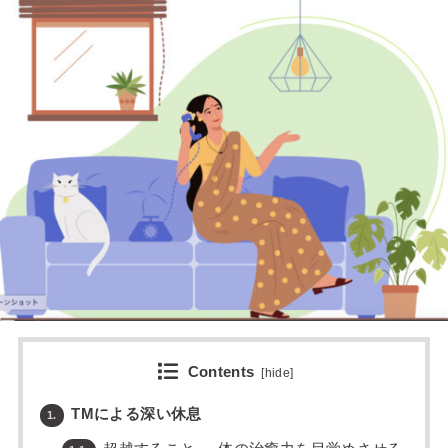
Contents
[
hide
]
TMによる深い休息
1.