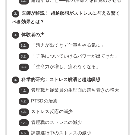
超越すること──体の治癒力を目覚めさせる
1.1.
医師が解説！ 超越瞑想がストレスに与える驚く
2.
べき効果とは？
体験者の声
3.
「活力が出てきて仕事もやる気に」
3.1.
「子供についていけるパワーが出てきた」
3.2.
「生命力が増し、疲れなくなる」
3.3.
科学的研究：ストレス解消と超越瞑想
4.
管理職と従業員の生理面の落ち着きの増大
4.1.
PTSDの治癒
4.2.
ストレス反応の減少
4.3.
管理職のストレスの減少
4.4.
課題遂行中のストレスの減少
4.5.