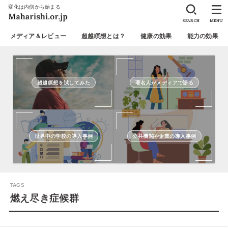
変化は内側から始まる
SEARCH
MENU
メディア＆レビュー
超越瞑想とは？
健康の効果
能力の効果
超越瞑想を試してみた
著名人がメディアで語る
世界中の学校の導入事例
公共機関や企業の導入事例
燃え尽き症候群