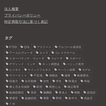
法人概要
プライバシーポリシー
特定商取引法に基づく表記
タグ
PTSD
QOL
アスリート
アルコール依存症
アーユルヴェーダ
エイズ
コレステロール
スターパティヤ・ヴェーダ
スピーチ
スポーツ
デヴィッド・リンチ
ネット瞑想会
パニック発作
ビジネス
マインドフルネス
マハリシ効果
モデル
ヴァーストゥ
不安感
体験談
健康
動脈硬化
回復力
在宅勤務
女性
学生
帰還兵
幸福
燃え尽き症候群
瞑想
瞑想とは
矯正教育
線維筋痛症
美容
脳機能
著名人
衝動
認知症
警察官
超越瞑想
軍隊
野球
集中力
高血圧
ＴＭ