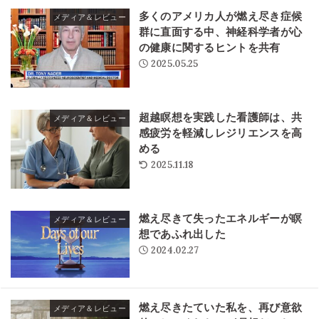
多くのアメリカ人が燃え尽き症候
メディア＆レビュー
群に直面する中、神経科学者が心
の健康に関するヒントを共有
2025.05.25
超越瞑想を実践した看護師は、共
メディア＆レビュー
感疲労を軽減しレジリエンスを高
める
2025.11.18
燃え尽きて失ったエネルギーが瞑
メディア＆レビュー
想であふれ出した
2024.02.27
燃え尽きたていた私を、再び意欲
メディア＆レビュー