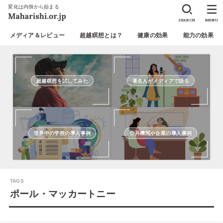
変化は内側から始まる
SEARCH
MENU
メディア＆レビュー
超越瞑想とは？
健康の効果
能力の効果
超越瞑想を試してみた
著名人がメディアで語る
世界中の学校の導入事例
公共機関や企業の導入事例
ポール・マッカートニー