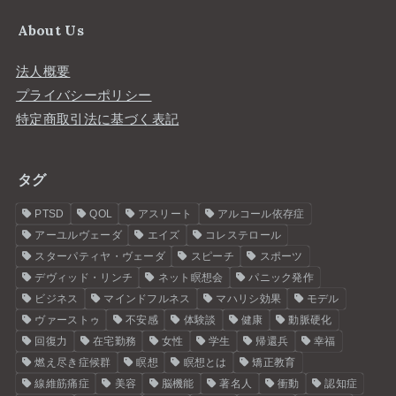
About Us
法人概要
プライバシーポリシー
特定商取引法に基づく表記
タグ
PTSD
QOL
アスリート
アルコール依存症
アーユルヴェーダ
エイズ
コレステロール
スターパティヤ・ヴェーダ
スピーチ
スポーツ
デヴィッド・リンチ
ネット瞑想会
パニック発作
ビジネス
マインドフルネス
マハリシ効果
モデル
ヴァーストゥ
不安感
体験談
健康
動脈硬化
回復力
在宅勤務
女性
学生
帰還兵
幸福
燃え尽き症候群
瞑想
瞑想とは
矯正教育
線維筋痛症
美容
脳機能
著名人
衝動
認知症