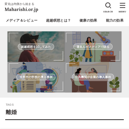
変化は内側から始まる
SEARCH
MENU
メディア＆レビュー
超越瞑想とは？
健康の効果
能力の効果
超越瞑想を試してみた
著名人がメディアで語る
世界中の学校の導入事例
公共機関や企業の導入事例
離婚