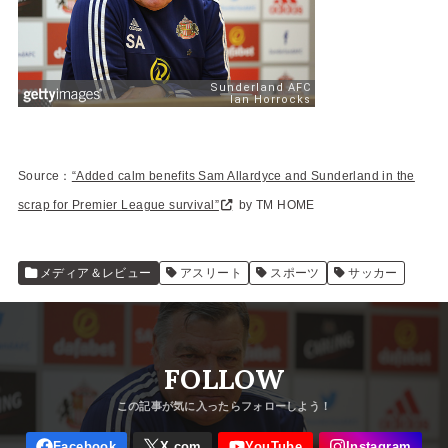
Source：
“Added calm benefits Sam Allardyce and Sunderland in the
scrap for Premier League survival”
by TM HOME
メディア＆レビュー
アスリート
スポーツ
サッカー
FOLLOW