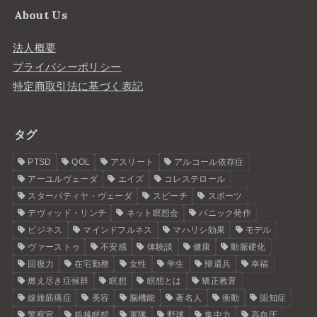
About Us
法人概要
プライバシーポリシー
特定商取引法に基づく表記
タグ
PTSD
QOL
アスリート
アルコール依存症
アーユルヴェーダ
エイズ
コレステロール
スターパティヤ・ヴェーダ
スピーチ
スポーツ
デヴィッド・リンチ
ネット瞑想会
パニック発作
ビジネス
マインドフルネス
マハリシ効果
モデル
ヴァーストゥ
不安感
体験談
健康
動脈硬化
回復力
在宅勤務
女性
学生
帰還兵
幸福
燃え尽き症候群
瞑想
瞑想とは
矯正教育
線維筋痛症
美容
脳機能
著名人
衝動
認知症
警察官
超越瞑想
軍隊
野球
集中力
高血圧