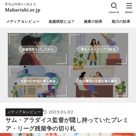
変化は内側から始まる
SEARCH
MENU
メディア＆レビュー
超越瞑想とは？
健康の効果
能力の効果
超越瞑想を試してみた
著名人がメディアで語る
世界中の学校の導入事例
公共機関や企業の導入事例
2023.05.02
メディア＆レビュー
サム・アラダイス監督が隠し持っていたプレミ
ア・リーグ残留争の切り札