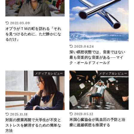
2022.03.09
オプラがＴＭの町を訪れる「それ
を見つけるために、ただ静かにな
るだけ」
2023.04.24
深い瞑想状態では、音楽ではない
最も音楽的な音楽がある──マイ
ク・オールドフィールド
メディア＆レビュー
メディア＆レビュー
2023.05.12
2025.11.18
米国心臓協会が高血圧の予防と治
対面の授業再開で大学生が不安と
療に超越瞑想を推奨する
ストレスを解消するための簡単な
方法