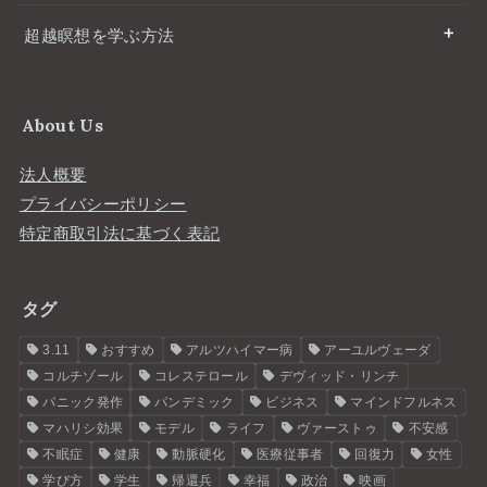
超越瞑想を学ぶ方法
About Us
法人概要
プライバシーポリシー
特定商取引法に基づく表記
タグ
3.11
おすすめ
アルツハイマー病
アーユルヴェーダ
コルチゾール
コレステロール
デヴィッド・リンチ
パニック発作
パンデミック
ビジネス
マインドフルネス
マハリシ効果
モデル
ライフ
ヴァーストゥ
不安感
不眠症
健康
動脈硬化
医療従事者
回復力
女性
学び方
学生
帰還兵
幸福
政治
映画