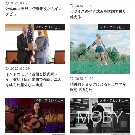
2023.04.25
2023.01.22
公式note開設：伊藤銀次さんイン
ビジネスの浮き沈みを瞑想で乗り
タビュー
越える
メディア＆レビュー
メディア＆レビュー
2023.06.29
インドのモディ首相と投資家レ
2023.01.22
イ・ダリオ氏が米国で会談。二人
精神的ショックによるトラウマが
を結んだ意外な共通点
瞑想で消えた
メディア＆レビュー
メディア＆レビュー