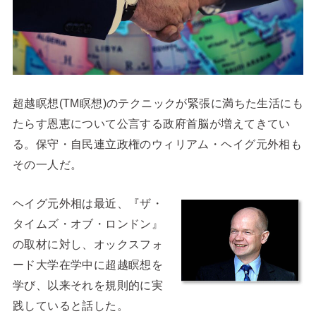
超越瞑想(TM瞑想)のテクニックが緊張に満ちた生活にも
たらす恩恵について公言する政府首脳が増えてきてい
る。保守・自民連立政権のウィリアム・ヘイグ元外相も
その一人だ。
ヘイグ元外相は最近、『ザ・
タイムズ・オブ・ロンドン』
の取材に対し、オックスフォ
ード大学在学中に超越瞑想を
学び、以来それを規則的に実
践していると話した。