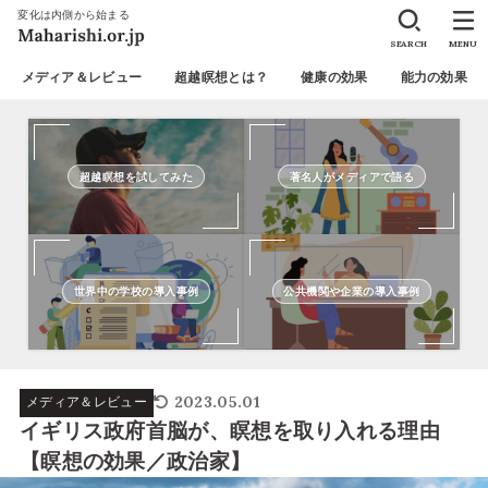
変化は内側から始まる
SEARCH
MENU
メディア＆レビュー
超越瞑想とは？
健康の効果
能力の効果
超越瞑想を試してみた
著名人がメディアで語る
世界中の学校の導入事例
公共機関や企業の導入事例
2023.05.01
メディア＆レビュー
イギリス政府首脳が、瞑想を取り入れる理由
【瞑想の効果／政治家】