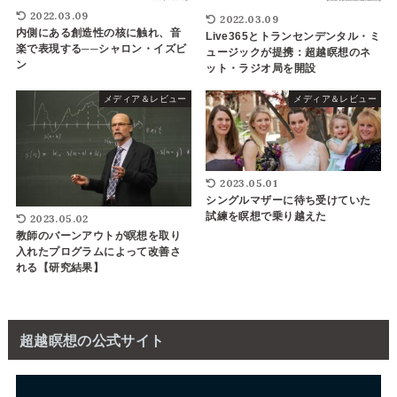
2022.03.09
2022.03.09
内側にある創造性の核に触れ、音
Live365とトランセンデンタル・ミ
楽で表現する──シャロン・イズビ
ュージックが提携：超越瞑想のネ
ン
ット・ラジオ局を開設
メディア＆レビュー
メディア＆レビュー
2023.05.01
シングルマザーに待ち受けていた
試練を瞑想で乗り越えた
2023.05.02
教師のバーンアウトが瞑想を取り
入れたプログラムによって改善さ
れる【研究結果】
超越瞑想の公式サイト