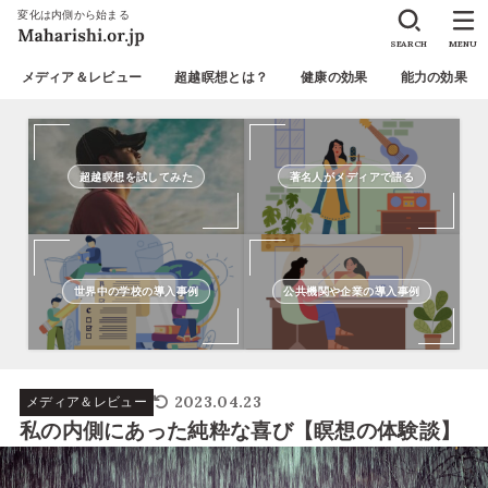
変化は内側から始まる
SEARCH
MENU
メディア＆レビュー
超越瞑想とは？
健康の効果
能力の効果
超越瞑想を試してみた
著名人がメディアで語る
世界中の学校の導入事例
公共機関や企業の導入事例
2023.04.23
メディア＆レビュー
私の内側にあった純粋な喜び【瞑想の体験談】