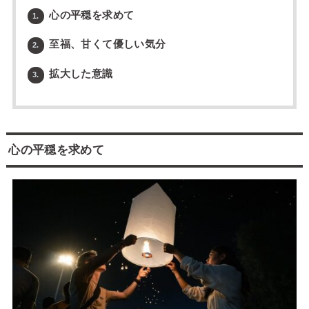
心の平穏を求めて
1.
至福、甘くて優しい気分
2.
拡大した意識
3.
心の平穏を求めて