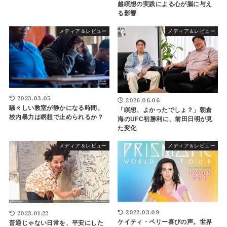
越瞑想の実践による心が脳に与え
る影響
メディア＆レビュー
メディア＆レビュー
2023.03.05
2026.06.06
騒々しい教室が静かになる時間。
「瞑想、よかったでしょ？」朝倉
校内暴力は瞑想で止められるか？
海のUFC初勝利に、前田日明が見
た変化
メディア＆レビュー
メディア＆レビュー
2022.03.09
2023.01.22
ケイティ・ペリー喜びの声。世界
普通じゃない日常を、平安にした