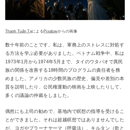
Thanh Tuấn Tạ
による
Pixabay
からの画像
数十年前のことです。私は、軍務上のストレスに対処す
る方法を学ぶ必要がありました。ベトナム戦争中、私は
1973年1月から1974年5月まで、タイのウタパオで異民
族の関係を改善する18時間のプログラムの責任者を務
めました。アメリカの少数民族の歴史、偏見や差別の本
質を説明したり、公民権運動の映画を上映したりして、
多くの議論の仲裁をしました。
偶然にも上司の勧めで、基地内で瞑想の指導を受けるこ
とができました。それは超越瞑想ではありませんでした
が、ヨガやプラーナヤーマ（呼吸法）、キルタン（歌と