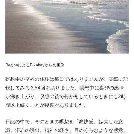
Regina
による
Pixabay
からの画像
瞑想中の至福の体験は毎日ではありませんが、実際に記
録してみると54回もありました。瞑想中に喜びの感情
が湧き上がり、瞑想の後で何かをしているときにも2時
間以上続くことが幾度かありました。
日記の中で、そのときの瞑想を「爽快感。拡大した意
識。溶岩の噴出。精神の軽さ。目のくらむような感覚。