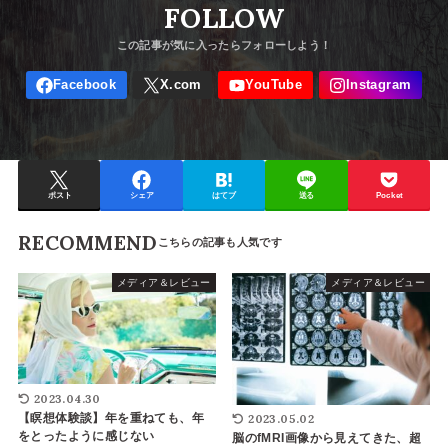
FOLLOW
ポスト
シェア
はてブ
送る
Pocket
RECOMMEND
メディア＆レビュー
メディア＆レビュー
2023.04.30
【瞑想体験談】年を重ねても、年
2023.05.02
をとったように感じない
脳のfMRI画像から見えてきた、超