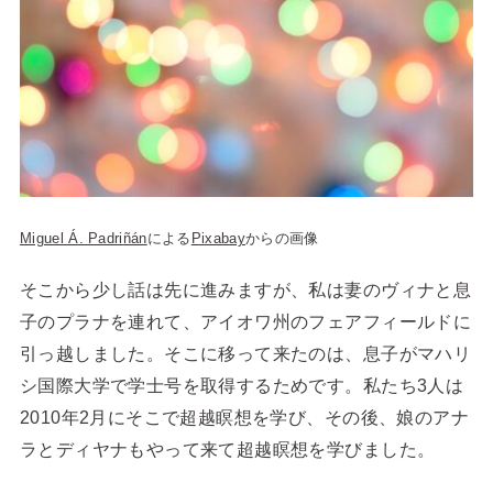
Miguel Á. Padriñán
による
Pixabay
からの画像
そこから少し話は先に進みますが、私は妻のヴィナと息
子のプラナを連れて、アイオワ州のフェアフィールドに
引っ越しました。そこに移って来たのは、息子がマハリ
シ国際大学で学士号を取得するためです。私たち3人は
2010年2月にそこで超越瞑想を学び、その後、娘のアナ
ラとディヤナもやって来て超越瞑想を学びました。