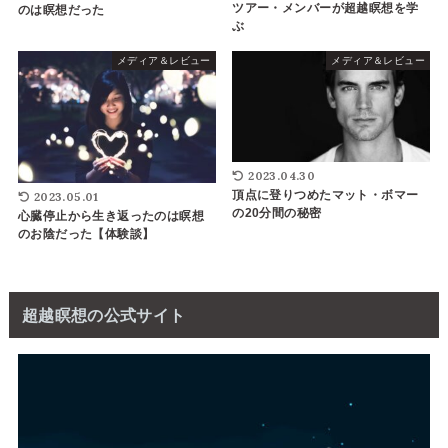
ツアー・メンバーが超越瞑想を学
のは瞑想だった
ぶ
メディア＆レビュー
メディア＆レビュー
2023.04.30
頂点に登りつめたマット・ボマー
2023.05.01
の20分間の秘密
心臓停止から生き返ったのは瞑想
のお陰だった【体験談】
超越瞑想の公式サイト