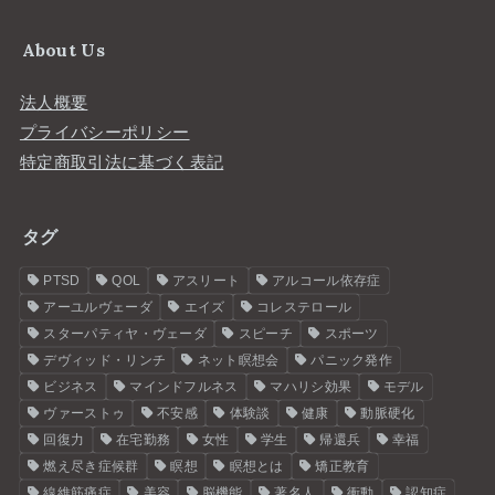
About Us
法人概要
プライバシーポリシー
特定商取引法に基づく表記
タグ
PTSD
QOL
アスリート
アルコール依存症
アーユルヴェーダ
エイズ
コレステロール
スターパティヤ・ヴェーダ
スピーチ
スポーツ
デヴィッド・リンチ
ネット瞑想会
パニック発作
ビジネス
マインドフルネス
マハリシ効果
モデル
ヴァーストゥ
不安感
体験談
健康
動脈硬化
回復力
在宅勤務
女性
学生
帰還兵
幸福
燃え尽き症候群
瞑想
瞑想とは
矯正教育
線維筋痛症
美容
脳機能
著名人
衝動
認知症