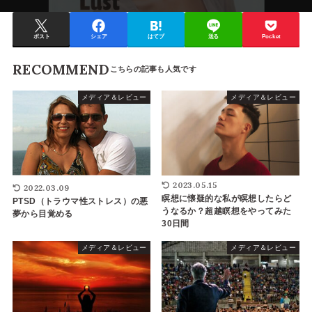
ポスト
シェア
はてブ
送る
Pocket
RECOMMEND
メディア＆レビュー
メディア＆レビュー
2023.05.15
2022.03.09
瞑想に懐疑的な私が瞑想したらど
PTSD（トラウマ性ストレス）の悪
うなるか？超越瞑想をやってみた
夢から目覚める
30日間
メディア＆レビュー
メディア＆レビュー