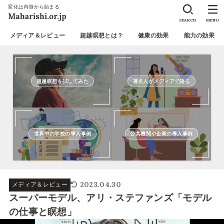
変化は内側から始まる
SEARCH
MENU
メディア＆レビュー
超越瞑想とは？
健康の効果
能力の効果
超越瞑想を試してみた
著名人がメディアで語る
世界中の学校の導入事例
公共機関や企業の導入事例
2023.04.30
メディア＆レビュー
スーパーモデル、アリ・ステファンズ「モデル
の仕事と瞑想」