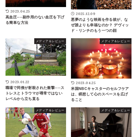
2023.04.25
2025.12.09
高血圧──副作用のない血圧を下げ
悪夢のような映画を作る彼が、な
る簡単な方法
ぜ誰よりも幸福なのか？ デヴィッ
ド・リンチのもう一つの顔
メディア＆レビュー
メディア＆レビュー
2023.01.22
2023.04.25
職場で同僚が射殺された衝撃──ス
米国NBCキャスターのセルフケア
トレスとトラウマが尋常ではない
は、瞑想して心のスペースを広げ
レベルから立ち直る
ること
メディア＆レビュー
メディア＆レビュー