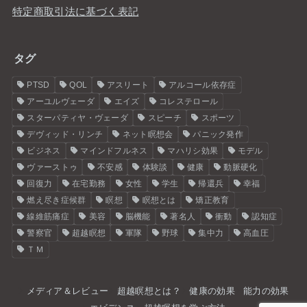
特定商取引法に基づく表記
タグ
PTSD
QOL
アスリート
アルコール依存症
アーユルヴェーダ
エイズ
コレステロール
スターパティヤ・ヴェーダ
スピーチ
スポーツ
デヴィッド・リンチ
ネット瞑想会
パニック発作
ビジネス
マインドフルネス
マハリシ効果
モデル
ヴァーストゥ
不安感
体験談
健康
動脈硬化
回復力
在宅勤務
女性
学生
帰還兵
幸福
燃え尽き症候群
瞑想
瞑想とは
矯正教育
線維筋痛症
美容
脳機能
著名人
衝動
認知症
警察官
超越瞑想
軍隊
野球
集中力
高血圧
ＴＭ
メディア＆レビュー
超越瞑想とは？
健康の効果
能力の効果