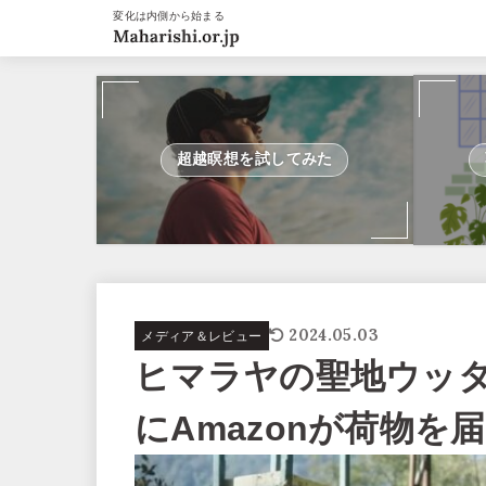
変化は内側から始まる
超越瞑想を試してみた
2024.05.03
メディア＆レビュー
ヒマラヤの聖地ウッ
にAmazonが荷物を