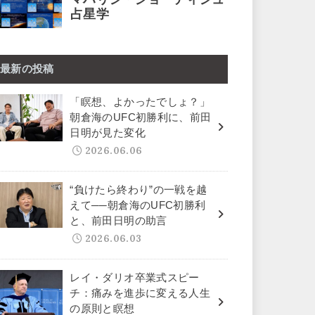
最新の投稿
「瞑想、よかったでしょ？」
朝倉海のUFC初勝利に、前田
日明が見た変化
2026.06.06
“負けたら終わり”の一戦を越
えて──朝倉海のUFC初勝利
と、前田日明の助言
2026.06.03
レイ・ダリオ卒業式スピー
チ：痛みを進歩に変える人生
の原則と瞑想