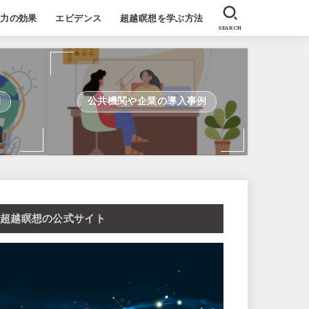
能力の効果
エビデンス
超越瞑想を学ぶ方法
SEARCH
例
公共機関や企業の導入事例
超越瞑想の公式サイト