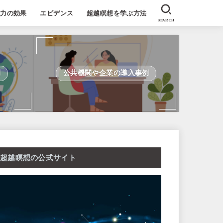
能力の効果
エビデンス
超越瞑想を学ぶ方法
SEARCH
例
公共機関や企業の導入事例
超越瞑想の公式サイト