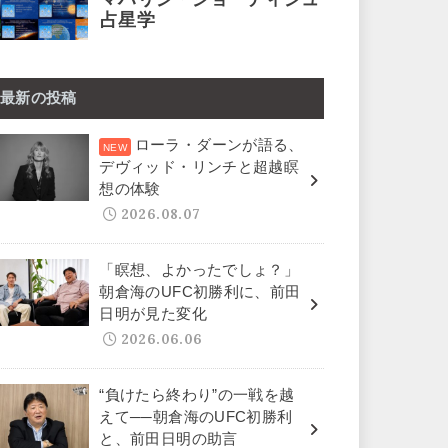
最新の投稿
ローラ・ダーンが語る、
デヴィッド・リンチと超越瞑
想の体験
2026.08.07
「瞑想、よかったでしょ？」
朝倉海のUFC初勝利に、前田
日明が見た変化
2026.06.06
“負けたら終わり”の一戦を越
えて──朝倉海のUFC初勝利
と、前田日明の助言