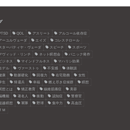
グ
PTSD
QOL
アスリート
アルコール依存症
アーユルヴェーダ
エイズ
コレステロール
スターパティヤ・ヴェーダ
スピーチ
スポーツ
デヴィッド・リンチ
ネット瞑想会
パニック発作
ビジネス
マインドフルネス
マハリシ効果
モデル
ヴァーストゥ
不安感
体験談
健康
動脈硬化
回復力
在宅勤務
女性
学生
帰還兵
幸福
燃え尽き症候群
瞑想
瞑想とは
矯正教育
線維筋痛症
美容
脳機能
著名人
衝動
認知症
警察官
超越瞑想
軍隊
野球
集中力
高血圧
ＴＭ