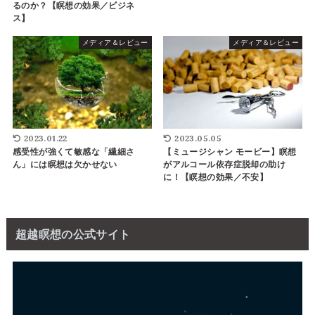
るのか？【瞑想の効果／ビジネ
ス】
メディア＆レビュー
メディア＆レビュー
2023.01.22
2023.05.05
感受性が強くて敏感な「繊細さ
【ミュージシャン モービー】瞑想
ん」には瞑想は欠かせない
がアルコール依存症脱却の助け
に！【瞑想の効果／不安】
超越瞑想の公式サイト