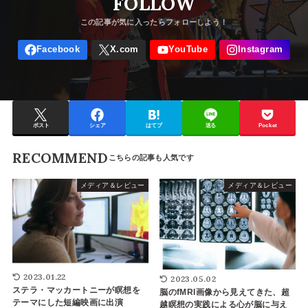
FOLLOW
ポスト
シェア
はてブ
送る
Pocket
RECOMMEND
メディア＆レビュー
メディア＆レビュー
2023.01.22
2023.05.02
ステラ・マッカートニーが瞑想を
脳のfMRI画像から見えてきた、超
テーマにした短編映画に出演
越瞑想の実践による心が脳に与え