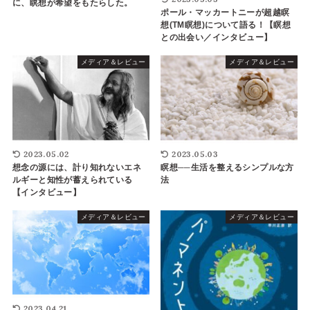
に、瞑想が希望をもたらした。
ポール・マッカートニーが超越瞑
想(TM瞑想)について語る！【瞑想
との出会い／インタビュー】
メディア＆レビュー
メディア＆レビュー
2023.05.03
2023.05.02
瞑想──生活を整えるシンプルな方
想念の源には、計り知れないエネ
法
ルギーと知性が蓄えられている
【インタビュー】
メディア＆レビュー
メディア＆レビュー
2023.04.21