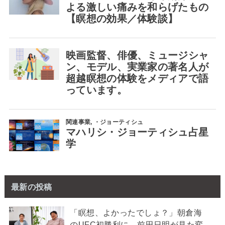
最新の投稿
「瞑想、よかったでしょ？」朝倉海
のUFC初勝利に、前田日明が見た変