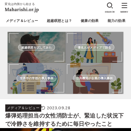
変化は内側から始まる
SEARCH
MENU
メディア＆レビュー
超越瞑想とは？
健康の効果
能力の効果
超越瞑想を試してみた
著名人がメディアで語る
世界中の学校の導入事例
公共機関や企業の導入事例
2023.09.28
メディア＆レビュー
爆弾処理担当の女性消防士が、緊迫した状況下
で冷静さを維持するために毎日やったこと