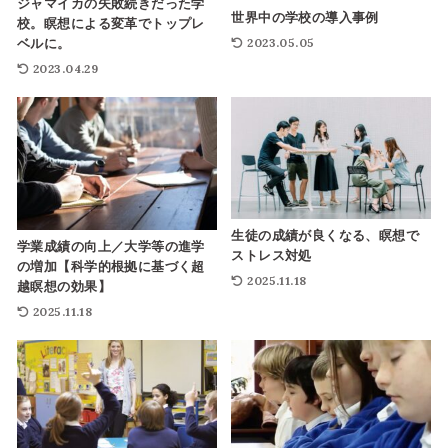
ジャマイカの失敗続きだった学
世界中の学校の導入事例
校。瞑想による変革でトップレ
2023.05.05
ベルに。
2023.04.29
生徒の成績が良くなる、瞑想で
学業成績の向上／大学等の進学
ストレス対処
の増加【科学的根拠に基づく超
2025.11.18
越瞑想の効果】
2025.11.18