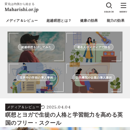
変化は内側から始まる
SEARCH
MENU
メディア＆レビュー
超越瞑想とは？
健康の効果
能力の効果
超越瞑想を試してみた
著名人がメディアで語る
世界中の学校の導入事例
公共機関や企業の導入事例
2025.04.04
メディア＆レビュー
瞑想とヨガで生徒の人格と学習能力を高める英
国のフリー・スクール