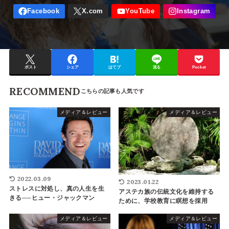
ポスト
シェア
はてブ
送る
Pocket
RECOMMEND
メディア＆レビュー
メディア＆レビュー
2022.03.09
2023.01.22
ストレスに対処し、真の人生を生
アステカ族の伝統文化を維持する
きる──ヒュー・ジャックマン
ために、学校教育に瞑想を採用
メディア＆レビュー
メディア＆レビュー