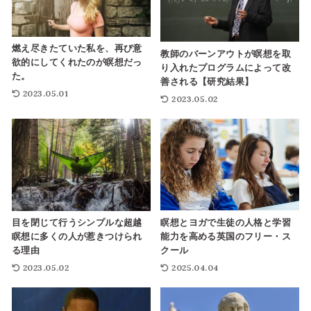
燃え尽きたていた私を、再び意
教師のバーンアウトが瞑想を取
欲的にしてくれたのが瞑想だっ
り入れたプログラムによって改
た。
善される【研究結果】
2023.05.01
2023.05.02
瞑想とヨガで生徒の人格と学習
目を閉じて行うシンプルな超越
能力を高める英国のフリー・ス
瞑想に多くの人が惹きつけられ
クール
る理由
2025.04.04
2023.05.02