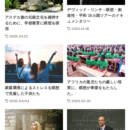
デヴィッド・リンチ：瞑想・創
造性・平和 16カ国ツアーのドキ
アステカ族の伝統文化を維持す
ュメンタリー
るために、学校教育に瞑想を採
2025.11.18
用
2023.01.22
アフリカの孤児たちの厳しい現
実に、瞑想が希望をもたらし
家庭環境によるストレスを瞑想
た。
で克服した子供たち
2023.05.01
2025.04.04