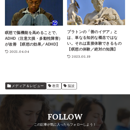
プラトンの「善のイデア」と
瞑想で脳機能を高めることで、
は、単なる知的な概念ではな
ADHD（注意欠損・多動性障害）
い。それは直接体験できるもの
が改善 【瞑想の効果／ADHD】
【瞑想の体験／絶対の知識】
2025.04.04
2023.05.19
メディア＆レビュー
教育
脳波
FOLLOW