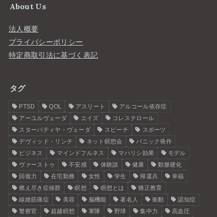
About Us
法人概要
プライバシーポリシー
特定商取引法に基づく表記
タグ
PTSD
QOL
アスリート
アルコール依存症
アーユルヴェーダ
エイズ
コレステロール
スターパティヤ・ヴェーダ
スピーチ
スポーツ
デヴィッド・リンチ
ネット瞑想会
パニック発作
ビジネス
マインドフルネス
マハリシ効果
モデル
ヴァーストゥ
不安感
体験談
健康
動脈硬化
回復力
在宅勤務
女性
学生
帰還兵
幸福
燃え尽き症候群
瞑想
瞑想とは
矯正教育
線維筋痛症
美容
脳機能
著名人
衝動
認知症
警察官
超越瞑想
軍隊
野球
集中力
高血圧