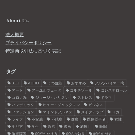
About Us
法人概要
プライバシーポリシー
特定商取引法に基づく表記
タグ
3.11
ADHD
うつ症状
おすすめ
アルツハイマー病
アート
アーユルヴェーダ
コルチゾール
コレステロール
コロナ渦
ジョージ・ハリスン
ストレス
ドラマ
パンデミック
ヒュー・ジャックマン
ビジネス
ファッション
マインドフルネス
メイクアップ
ヨガ
ライフ
不安感
不眠症
健康
医療従事者
女性
学び方
学生
政治
映画
消防士
睡眠
睡眠障害
瞑想のやり方
瞑想の効果
瞑想の歴史