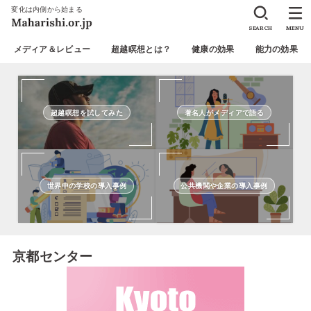
変化は内側から始まる
SEARCH
MENU
メディア＆レビュー
超越瞑想とは？
健康の効果
能力の効果
超越瞑想を試してみた
著名人がメディアで語る
世界中の学校の導入事例
公共機関や企業の導入事例
京都センター