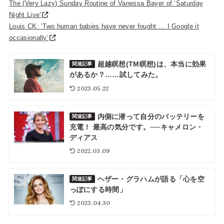
The (Very Lazy) Sunday Routine of Vanessa Bayer of ‘Saturday
Night Live’
Louis CK: ‘Two human babies have never fought … I Google it
occasionally’
超越瞑想(TM瞑想)は、本当に効果
関連記事
があるか？……試してみた。
2023.05.22
内側に潜って自分のバッテリーを
関連記事
充電！ 最高の気分です。──キャメロン・
ディアス
2022.03.09
ヘザー・グラハムが語る「心を空
関連記事
っぽにする時間」
2023.04.30