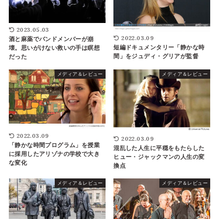
2023.05.03
2022.03.09
酒と麻薬でバンドメンバーが崩
短編ドキュメンタリー「静かな時
壊。思いがけない救いの手は瞑想
間」をジュディ・グリアが監督
だった
メディア＆レビュー
メディア＆レビュー
2022.03.09
2022.03.09
「静かな時間プログラム」を授業
混乱した人生に平穏をもたらした
に採用したアリゾナの学校で大き
ヒュー・ジャックマンの人生の変
な変化
換点
メディア＆レビュー
メディア＆レビュー