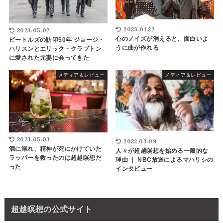
2023.01.22
2023.05.02
心のノイズが消えると、面白いよ
ビートルズの訪印50年 ジョージ・
うに曲が作れる
ハリスンとエリック・クラプトン
に愛された元妻に会ってきた
メディア＆レビュー
メディア＆レビュー
2023.05.03
2022.03.09
酒に溺れ、精神が死にかけていた
人々が超越瞑想を始める一般的な
ラッパーを救ったのは超越瞑想だ
理由 ｜ NBC放送によるマハリシの
った
インタビュー
超越瞑想の公式サイト