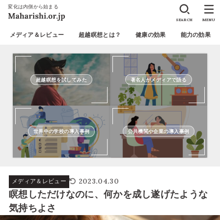
変化は内側から始まる
SEARCH
MENU
メディア＆レビュー
超越瞑想とは？
健康の効果
能力の効果
超越瞑想を試してみた
著名人がメディアで語る
世界中の学校の導入事例
公共機関や企業の導入事例
2023.04.30
メディア＆レビュー
瞑想しただけなのに、何かを成し遂げたような
気持ちよさ