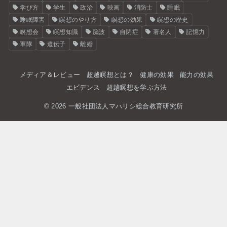
学び方
学生
政治
映画
消防士
睡眠
睡眠障害
瞑想のやり方
瞑想の効果
瞑想の歴史
瞑想会
瞑想知識
脳波
自閉症
著名人
記憶力
軍隊
遺伝子
離婚
メディア＆レビュー
超越瞑想とは？
健康の効果
能力の効果
エビデンス
超越瞑想を学ぶ方法
© 2026 一般社団法人マハリシ総合教育研究所