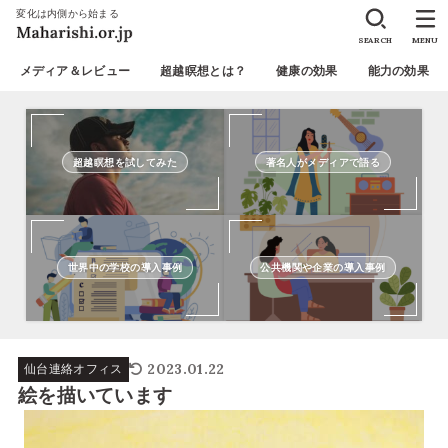
変化は内側から始まる
SEARCH
MENU
メディア＆レビュー
超越瞑想とは？
健康の効果
能力の効果
超越瞑想を試してみた
著名人がメディアで語る
世界中の学校の導入事例
公共機関や企業の導入事例
2023.01.22
仙台連絡オフィス
絵を描いています