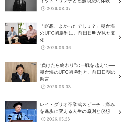
ィッド・リンチと超越瞑想の体験
2026.08.07
「瞑想、よかったでしょ？」朝倉海
のUFC初勝利に、前田日明が見た変
化
2026.06.06
“負けたら終わり”の一戦を越えて──
朝倉海のUFC初勝利と、前田日明の
助言
2026.06.03
レイ・ダリオ卒業式スピーチ：痛み
を進歩に変える人生の原則と瞑想
2026.05.23