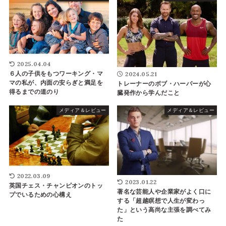
2025.04.04
2024.05.21
６人の子供をもつワーキング・マ
マの私が、内面の安らぎと満足を
トレーナーのボブ・ハーパーが心
得るまでの道のり
臓発作から学んだこと
メディア＆レビュー
メディア＆レビュー
2022.03.09
2023.01.22
英国チェス・チャンピオンのトッ
著名な芸能人や企業家がよく口に
プでいるための心構え
する「超越瞑想で人生が変わっ
た」という高尚な主張を調べてみ
た