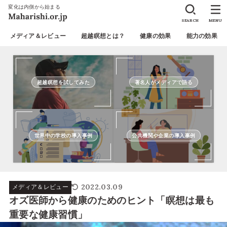
変化は内側から始まる
SEARCH
MENU
メディア＆レビュー
超越瞑想とは？
健康の効果
能力の効果
超越瞑想を試してみた
著名人がメディアで語る
世界中の学校の導入事例
公共機関や企業の導入事例
2022.03.09
メディア＆レビュー
オズ医師から健康のためのヒント「瞑想は最も
重要な健康習慣」