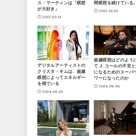
ス・マーティンは「瞑想
間瞑想を続けている
が大好き」
2025.01.10
2025.03.11
超越瞑想はどのよう
デジタルアーティストの
て J. コールの不安
クリスタ・キムは、超越
になるためのスーパ
瞑想によってエネルギー
ワーになったのか
を得ている
2024.06.06
2024.06.20