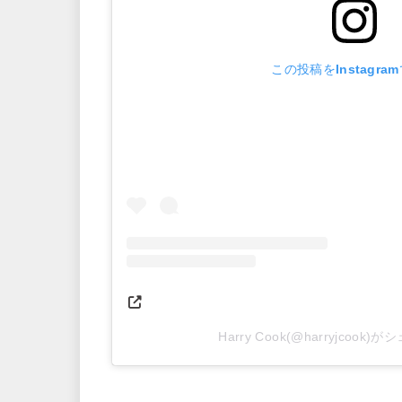
この投稿をInstagra
Harry Cook(@harryjcook