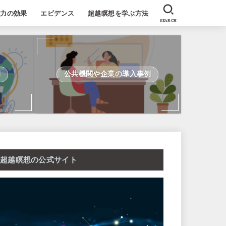
能力の効果
エビデンス
超越瞑想を学ぶ方法
SEARCH
例
公共機関や企業の導入事例
超越瞑想の公式サイト