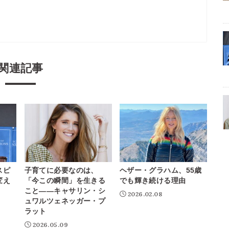
関連記事
スピ
子育てに必要なのは、
ヘザー・グラハム、55歳
変え
「今この瞬間」を生きる
でも輝き続ける理由
こと——キャサリン・シ
2026.02.08
ュワルツェネッガー・プ
ラット
2026.05.09