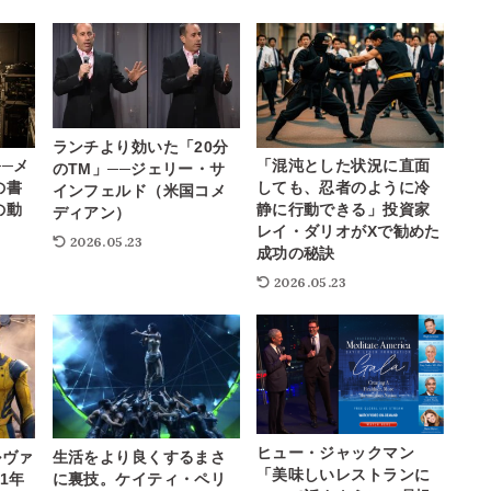
ランチより効いた「20分
─メ
「混沌とした状況に直面
のTM」──ジェリー・サ
の書
しても、忍者のように冷
インフェルド（米国コメ
の動
静に行動できる」投資家
ディアン）
レイ・ダリオがXで勧めた
2026.05.23
成功の秘訣
2026.05.23
ヒュー・ジャックマン
ルヴァ
生活をより良くするまさ
「美味しいレストランに
1年
に裏技。ケイティ・ペリ