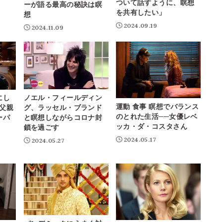
ついて話すように、瞑想
。
ーが語る最高の秘訣は瞑
を共有したい」
想
2024.09.19
2024.11.09
ノエル・フィールディン
にし
運動 食事 瞑想でバランス
グ、ラッセル・ブランド
と父親
のとれた生活──女優レベ
と瞑想しながらコロナ封
ーパ
ッカ・ダ・コスタさん
鎖を過ごす
2024.05.17
2024.05.27