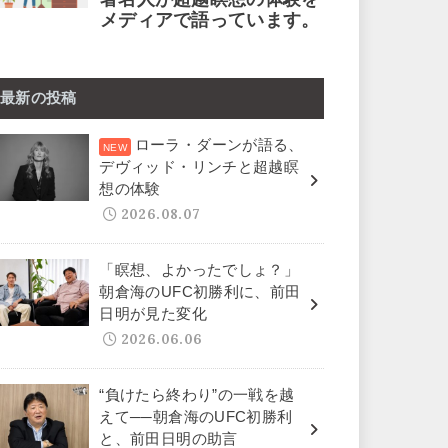
最新の投稿
ローラ・ダーンが語る、
デヴィッド・リンチと超越瞑
想の体験
2026.08.07
「瞑想、よかったでしょ？」
朝倉海のUFC初勝利に、前田
日明が見た変化
2026.06.06
“負けたら終わり”の一戦を越
えて──朝倉海のUFC初勝利
と、前田日明の助言