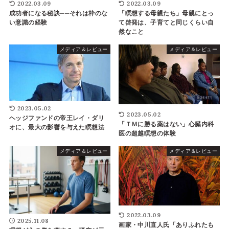
2022.03.09
2022.03.09
成功者になる秘訣──それは枠のな
「瞑想する母親たち」母親にとっ
い意識の経験
て啓発は、子育てと同じくらい自
然なこと
メディア＆レビュー
メディア＆レビュー
2023.05.02
2023.05.02
ヘッジファンドの帝王レイ・ダリ
「ＴＭに勝る薬はない」心臓内科
オに、最大の影響を与えた瞑想法
医の超越瞑想の体験
メディア＆レビュー
メディア＆レビュー
2022.03.09
2025.11.08
画家・中川直人氏「ありふれたも