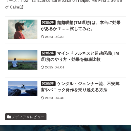
ソース：
How Transcendental Meditation Helped Me Find a Sense
of Calm
超越瞑想(TM瞑想)は、本当に効果
関連記事
があるか？……試してみた。
2023.05.22
マインドフルネスと超越瞑想(TM
関連記事
瞑想)のやり方・効果を徹底比較
2025.04.04
ケンダル・ジェンナー流、不安障
関連記事
害やパニック発作を乗り越える方法
2023.04.30
メディア＆レビュー