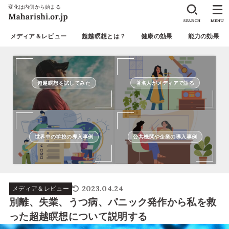
変化は内側から始まる
SEARCH
MENU
メディア＆レビュー
超越瞑想とは？
健康の効果
能力の効果
超越瞑想を試してみた
著名人がメディアで語る
世界中の学校の導入事例
公共機関や企業の導入事例
2023.04.24
メディア＆レビュー
別離、失業、うつ病、パニック発作から私を救
った超越瞑想について説明する