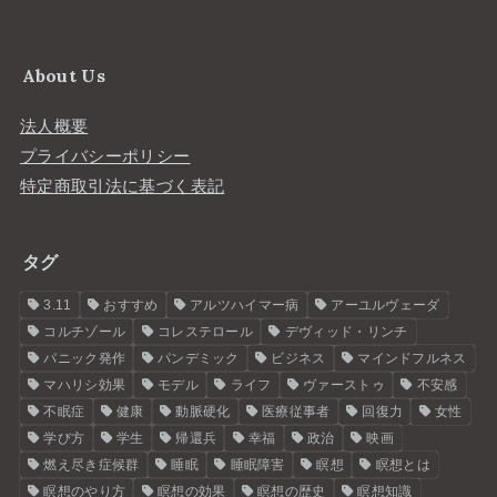
About Us
法人概要
プライバシーポリシー
特定商取引法に基づく表記
タグ
3.11
おすすめ
アルツハイマー病
アーユルヴェーダ
コルチゾール
コレステロール
デヴィッド・リンチ
パニック発作
パンデミック
ビジネス
マインドフルネス
マハリシ効果
モデル
ライフ
ヴァーストゥ
不安感
不眠症
健康
動脈硬化
医療従事者
回復力
女性
学び方
学生
帰還兵
幸福
政治
映画
燃え尽き症候群
睡眠
睡眠障害
瞑想
瞑想とは
瞑想のやり方
瞑想の効果
瞑想の歴史
瞑想知識