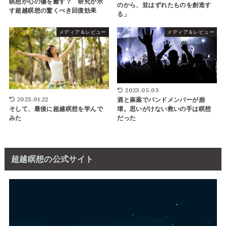
瞑想が心の傷を癒す？ 研究が示
のから、並はずれたものを創造す
す超越瞑想の驚くべき回復効果
る」
メディア＆レビュー
メディア＆レビュー
2023.05.03
2023.01.22
酒と麻薬でバンドメンバーが崩
そして、最後に超越瞑想を学んで
壊。思いがけない救いの手は瞑想
みた
だった
超越瞑想の公式サイト