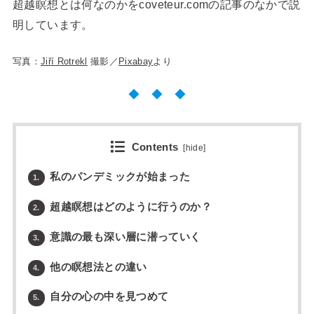
超越瞑想とは何なのかをcoveteur.comの記事のなかで説
明しています。
写真：
Jiří Rotrekl
撮影／
Pixabay
より
◆ ◆ ◆
Contents
[
hide
]
私のパンデミックが始まった
1.
超越瞑想はどのように行うのか？
2.
意識の最も深い層に潜っていく
3.
他の瞑想法との違い
4.
自分の心の中を見つめて
5.