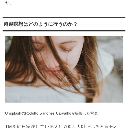
た。
超越瞑想はどのように行うのか？
Unsplash
の
Rodolfo Sanches Carvalho
が撮影した写真
TMを毎日実践している人は700万人以上いると言われ