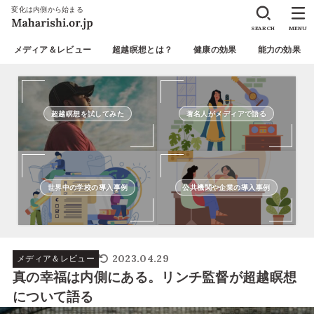
変化は内側から始まる
SEARCH
MENU
メディア＆レビュー
超越瞑想とは？
健康の効果
能力の効果
超越瞑想を試してみた
著名人がメディアで語る
世界中の学校の導入事例
公共機関や企業の導入事例
2023.04.29
メディア＆レビュー
真の幸福は内側にある。リンチ監督が超越瞑想
について語る