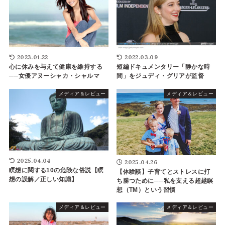
2023.01.22
2022.03.09
心に休みを与えて健康を維持する
短編ドキュメンタリー「静かな時
──女優アヌーシャカ・シャルマ
間」をジュディ・グリアが監督
メディア＆レビュー
メディア＆レビュー
2025.04.04
2025.04.26
瞑想に関する10の危険な俗説【瞑
【体験談】子育てとストレスに打
想の誤解／正しい知識】
ち勝つために──私を支える超越瞑
想（TM）という習慣
メディア＆レビュー
メディア＆レビュー