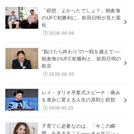
「瞑想、よかったでしょ？」朝倉海
のUFC初勝利に、前田日明が見た変
化
2026.06.06
“負けたら終わり”の一戦を越えて──
朝倉海のUFC初勝利と、前田日明の
助言
2026.06.03
レイ・ダリオ卒業式スピーチ：痛み
を進歩に変える人生の原則と瞑想
2026.05.23
子育てに必要なのは、「今この瞬
間」を生きること——キャサリン・